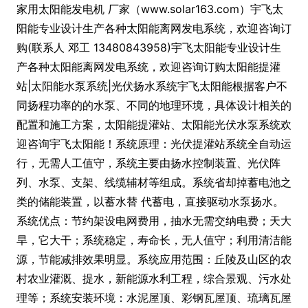
家用太阳能发电机 厂家（www.solar163.com）宇飞太
阳能专业设计生产各种太阳能离网发电系统，欢迎咨询订
购(联系人 邓工 13480843958)宇飞太阳能专业设计生
产各种太阳能离网发电系统，欢迎咨询订购太阳能提灌
站|太阳能水泵系统|光伏扬水系统宇飞太阳能根据客户不
同扬程功率的的水泵、不同的地理环境，具体设计相关的
配置和施工方案，太阳能提灌站、太阳能光伏水泵系统欢
迎咨询宇飞太阳能！系统原理：光伏提灌站系统全自动运
行，无需人工值守，系统主要由扬水控制装置、光伏阵
列、水泵、支架、线缆辅材等组成。系统省却掉蓄电池之
类的储能装置，以蓄水替 代蓄电，直接驱动水泵扬水。
系统优点：节约架设电网费用，抽水无需交纳电费；天大
旱，它大干；系统稳定，寿命长，无人值守；利用清洁能
源，节能减排效果明显。系统应用范围：丘陵及山区的农
村农业灌溉、提水，新能源水利工程，综合景观、污水处
理等；系统安装环境：水泥屋顶、彩钢瓦屋顶、琉璃瓦屋