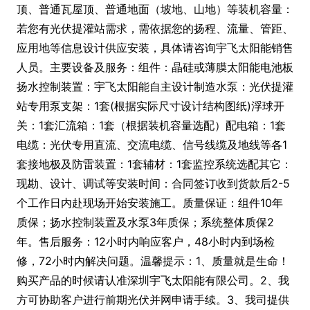
顶、普通瓦屋顶、普通地面（坡地、山地）等装机容量：
若您有光伏提灌站需求，需依据您的扬程、流量、管距、
应用地等信息设计供应安装，具体请咨询宇飞太阳能销售
人员。主要设备及服务：组件：晶硅或薄膜太阳能电池板
扬水控制装置：宇飞太阳能自主设计制造水泵：光伏提灌
站专用泵支架：1套(根据实际尺寸设计结构图纸)浮球开
关：1套汇流箱：1套（根据装机容量选配）配电箱：1套
电缆：光伏专用直流、交流电缆、信号线缆及地线等各1
套接地极及防雷装置：1套辅材：1套监控系统选配其它：
现勘、设计、调试等安装时间：合同签订收到货款后2-5
个工作日内赴现场开始安装施工。质量保证：组件10年
质保；扬水控制装置及水泵3年质保；系统整体质保2
年。售后服务：12小时内响应客户，48小时内到场检
修，72小时内解决问题。温馨提示：1、质量就是生命！
购买产品的时候请认准深圳宇飞太阳能有限公司。2、我
方可协助客户进行前期光伏并网申请手续。3、我司提供