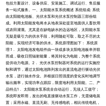
包括方案设计、设备供应、安装施工、调试运行、售后服
务一站式服务。一、太阳能水泵系统概述 系统组成: 系统
由太阳能电池板、光伏水泵和光伏水泵控制器三部份组
成。利用太阳能发电将水从地表深处提至地面供人畜饮用
或农田灌溉。尤其是在缺电缺水的边远地区，太阳能水泵
无疑是吸引力的供水手段，利用随处可取，取之不尽的太
阳能，实现经济可靠的供水。系统原理图如下： 系统原
理:1． 太阳电池发电组件由一块或多块太阳电池板串并联
而成，吸收日照辐射能量，将其转化为电能，为整个系统
提供动力电源。2． 光伏水泵控制器对系统的运行实施控
制和调节，通过太阳电池阵列发出的直流电进行驱动光伏
水泵，进行抽水作业。并根据日照强度的变化实时地调节
输出频率，实现功率点跟踪，限度地利用太阳能。二、产
品特点1． 太阳能水泵系统全自动运行，无须人工值守；
系统即发即用，发出的电直接驱动水泵工作，无需储电装
置；采用永磁、直流无刷、无传感电机，相比传统电机，