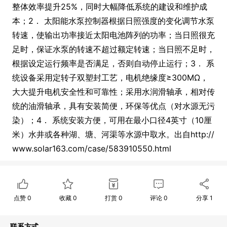
整体效率提升25%，同时大幅降低系统的建设和维护成
本；2． 太阳能水泵控制器根据日照强度的变化调节水泵
转速，使输出功率接近太阳电池阵列的功率；当日照很充
足时，保证水泵的转速不超过额定转速；当日照不足时，
根据设定运行频率是否满足，否则自动停止运行；3． 系
统设备采用定转子双塑封工艺，电机绝缘度≥300MΩ，
大大提升电机安全性和可靠性；采用水润滑轴承，相对传
统的油滑轴承，具有安装简便，环保等优点（对水源无污
染）；4． 系统安装方便，可用在最小口径4英寸（10厘
米）水井或各种湖、塘、河渠等水源中取水。出自http://
www.solar163.com/case/583910550.html
点赞
0
收藏
0
打赏
0
评论
0
分享
1
联系方式