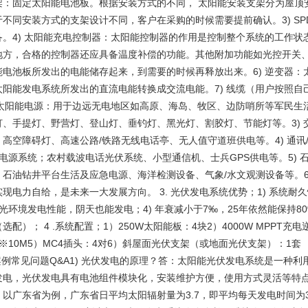
架：固定太阳能电池板。根据安装方式的不同， 太阳能安装支架分为屋顶
不同安装方式的支架设计不同，客户在采购的时候需要提前确认。3) S
备。4) 太阳能充电控制器：太阳能控制器的作用是控制整个系统的工作
地方，合格的控制器还应具备温度补偿的功能。其他附加功能如光控开关、
电池板所发出的电能储存起来，到需要的时候再释放出来。6) 逆变器：太
阳能发电系统所发出的直流电能转换成交流电能。7) 线缆（用户按照自
用太阳能电源：用于边远无电地区如高原、海岛、牧区、边防哨所等军民生
、手提灯、野营灯、登山灯、垂钓灯、黑光灯、割胶灯、节能灯等。3) 
高空障碍灯、高速公路/铁路无线电话亭、无人值守道班供电等。4) 通
呼电源系统；农村载波电话光伏系统、小型通信机、士兵GPS供电等。5)
、石油钻井平台生活及应急电源、海洋检测设备、气象/水文观测设备等。6
现电力自给，是未来一大发展方向。 3. 光伏发电系统优势；1) 系统耐久性
 的弱光环境发电性能，阴天也能发电；4) 年衰减小于7‰，25年依然能保持8
配）； 4 .系统配置；1）250W太阳能板：4块2）4000W MPPT充电
※10M5）MC4插头：4对6）斜屋面光伏支架（或地面光伏支架）：1套 
案例常见问题Q&A1) 光伏发电的原理？答：太阳能光伏发电系统是一种
发电，光伏发电具有电池组件模块化，安装维护方便，使用方式灵活等特点
以广东省为例，广东省日平均太阳辐射量为3.7，即平均每天发电时间为3.