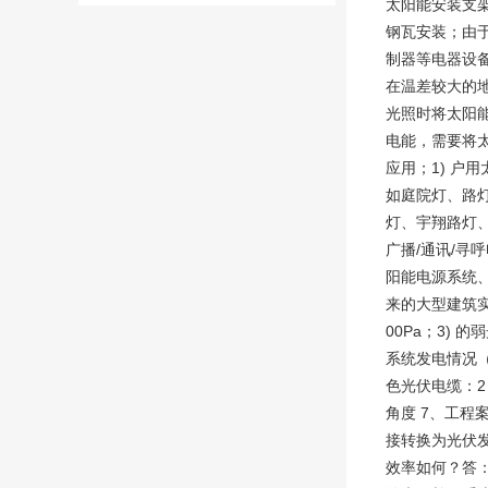
太阳能安装支
钢瓦安装；由于
制器等电器设
在温差较大的
光照时将太阳能
电能，需要将太
应用；1) 户
如庭院灯、路灯
灯、宇翔路灯、
广播/通讯/寻
阳能电源系统
来的大型建筑实
00Pa；3)
系统发电情况（选
色光伏电缆：2
角度 7、工程
接转换为光伏
效率如何？答：