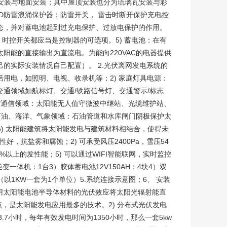
安装与地面安装；其中屋顶安装也分为琉璃瓦安装与彩
PD防雷浪涌保护器：防雷开关， 雷击时断开保护充电控
状态，并对蓄电池起到过充电保护、过放电保护的作用。
时控开关都应当是控制器的可选项。5) 蓄电池：在有
阳能的直接输出为直流电。为能向220VAC的电器提供
己的实际安装情况自己配置）。 2.光伏离网发电系统的
活用电，如照明、电视、收录机等；2) 家庭灯具电源：
交通领域如航标灯、交通/铁路信号灯、交通警示/标志
讯/通信领域：太阳能无人值守微波中继站、光缆维护站、
 石油、海洋、气象领域：石油管道和水库闸门阴极保护太
) 太阳能建筑将太阳能发电与建筑材料相结合，使得未
好，抗盐雾和腐蚀；2) 可承受风压2400Pa，雪压54
0%以上的发性能；5) 可以通过WIFI智能联网，实时监控
逆变一体机：1台3）胶体蓄电池12V150AH：4块4）双
（以1KW一套为1个单位）5.系统连接示意图；6、 安装
利用太阳能电池半导体材料的光伏效应将太阳光辐射能直
，是太阳能发电应用最多的技术。2) 分布式光伏发电
7小时，每年有效发电时间为1350小时，那么一套5kw